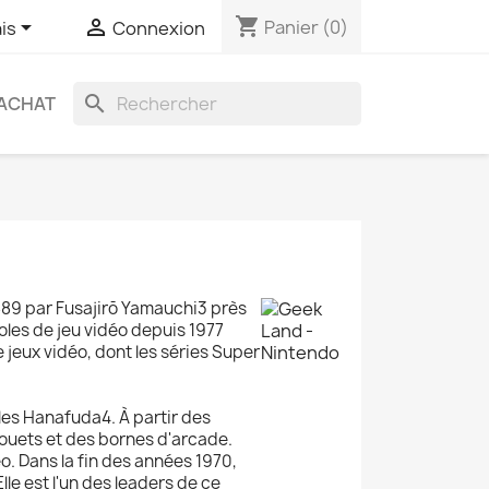
shopping_cart


Panier
(0)
is
Connexion
search
ACHAT
889 par Fusajirō Yamauchi3 près
oles de jeu vidéo depuis 1977
 jeux vidéo, dont les séries Super
 les Hanafuda4. À partir des
 jouets et des bornes d'arcade.
éo. Dans la fin des années 1970,
le est l'un des leaders de ce