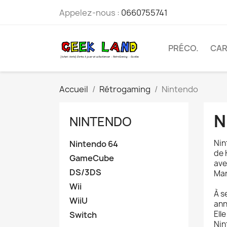
Appelez-nous :
0660755741
PRÉCO.
CAR
Accueil
Rétrogaming
Nintendo
N
NINTENDO
Nin
Nintendo 64
de 
GameCube
ave
DS/3DS
Mar
Wii
À s
WiiU
ann
Ell
Switch
Nin