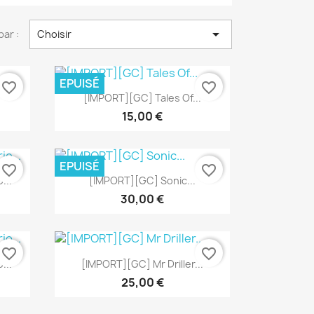

par :
Choisir
EPUISÉ
favorite_border
favorite_border
Aperçu rapide

[IMPORT][GC] Tales Of...
15,00 €
EPUISÉ
favorite_border
favorite_border
Aperçu rapide

...
[IMPORT][GC] Sonic...
30,00 €
favorite_border
favorite_border
Aperçu rapide

...
[IMPORT][GC] Mr Driller...
25,00 €