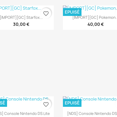
EPUISÉ
favorite_border
Aperçu rapide
Aperçu rapide


[IMPORT][GC] Starfox...
[IMPORT][GC] Pokemon..
30,00 €
40,00 €
ISÉ
EPUISÉ
favorite_border
Aperçu rapide
Aperçu rapide


S] Console Nintendo DS Lite
[NDS] Console Nintendo DS 