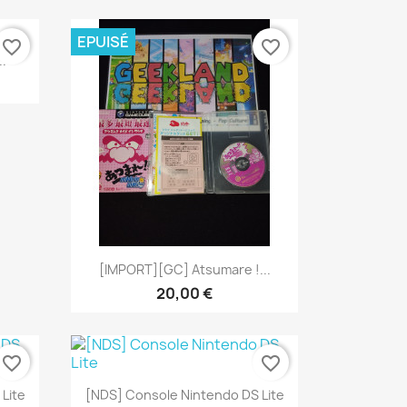
EPUISÉ
favorite_border
favorite_border
.
Aperçu rapide

[IMPORT][GC] Atsumare !...
20,00 €
favorite_border
favorite_border
Aperçu rapide

Lite
[NDS] Console Nintendo DS Lite