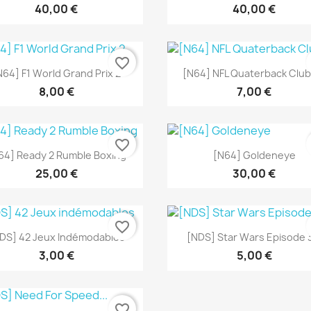
40,00 €
40,00 €
favorite_border
Aperçu rapide
Aperçu rapide


N64] F1 World Grand Prix 2
[N64] NFL Quaterback Club
8,00 €
7,00 €
favorite_border
Aperçu rapide
Aperçu rapide


64] Ready 2 Rumble Boxing
[N64] Goldeneye
25,00 €
30,00 €
favorite_border
Aperçu rapide
Aperçu rapide


DS] 42 Jeux Indémodables
[NDS] Star Wars Episode 3
3,00 €
5,00 €
favorite_border