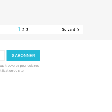
1

Suivant
2
3
ous trouverez pour cela nos
ilisation du site.