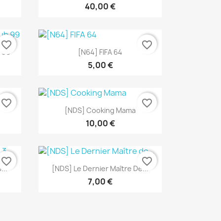
40,00 €
favorite_border
favorite_border
Aperçu rapide

 99
[N64] FIFA 64
5,00 €
favorite_border
favorite_border
Aperçu rapide

[NDS] Cooking Mama
10,00 €
favorite_border
favorite_border
Aperçu rapide

...
[NDS] Le Dernier Maître De...
7,00 €