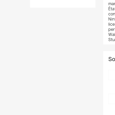
mar
Éta
con
Nin
lic
per
Wal
Stu
So