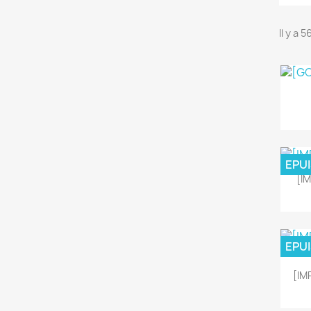
Il y a 
EPU
[I
EPU
[IM