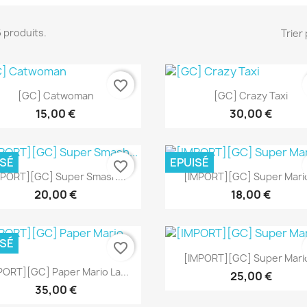
56 produits.
Trier 
favorite_border
Aperçu rapide
Aperçu rapide


[GC] Catwoman
[GC] Crazy Taxi
15,00 €
30,00 €
ISÉ
EPUISÉ
favorite_border
Aperçu rapide
Aperçu rapide


MPORT][GC] Super Smash...
[IMPORT][GC] Super Mario
20,00 €
18,00 €
ISÉ
favorite_border
Aperçu rapide

[IMPORT][GC] Super Mario
Aperçu rapide

PORT][GC] Paper Mario La...
25,00 €
35,00 €