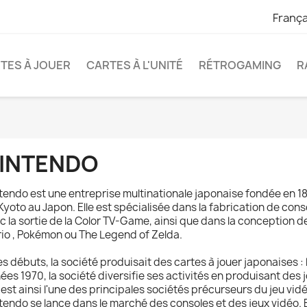
França
TES À JOUER
CARTES À L'UNITÉ
RÉTROGAMING
R
INTENDO
tendo est une entreprise multinationale japonaise fondée en 1
Kyoto au Japon. Elle est spécialisée dans la fabrication de cons
c la sortie de la Color TV-Game, ainsi que dans la conception de
io , Pokémon ou The Legend of Zelda.
es débuts, la société produisait des cartes à jouer japonaises :
ées 1970, la société diversifie ses activités en produisant des
e est ainsi l'une des principales sociétés précurseurs du jeu vid
tendo se lance dans le marché des consoles et des jeux vidéo. El