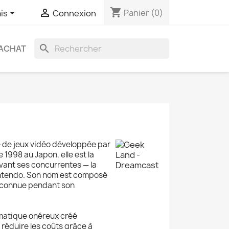
shopping_cart


Panier
(0)
is
Connexion
search
ACHAT
e jeux vidéo développée par
1998 au Japon, elle est la
vant ses concurrentes — la
intendo. Son nom est composé
té connue pendant son
ormatique onéreux créé
réduire les coûts grâce à