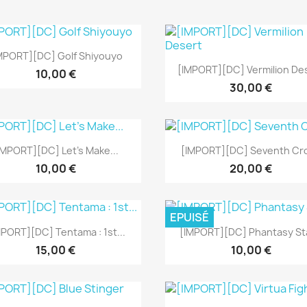
Aperçu rapide

MPORT][DC] Golf Shiyouyo
Aperçu rapide

[IMPORT][DC] Vermilion De
10,00 €
30,00 €
Aperçu rapide
Aperçu rapide


IMPORT][DC] Let's Make...
[IMPORT][DC] Seventh Cr
10,00 €
20,00 €
EPUISÉ
Aperçu rapide
Aperçu rapide


MPORT][DC] Tentama : 1st...
[IMPORT][DC] Phantasy Sta
15,00 €
10,00 €