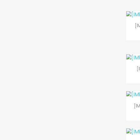
[I
[
[I