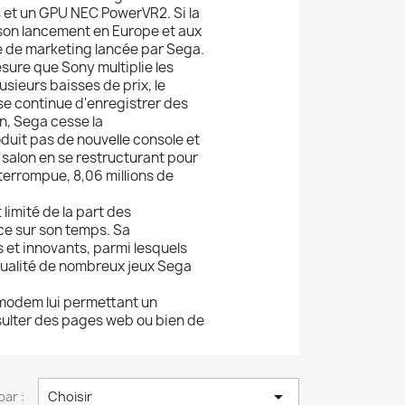
4 et un GPU NEC PowerVR2. Si la
 son lancement en Europe et aux
e de marketing lancée par Sega.
esure que Sony multiplie les
sieurs baisses de prix, le
ise continue d'enregistrer des
n, Sega cesse la
duit pas de nouvelle console et
 salon en se restructurant pour
nterrompue, 8,06 millions de
limité de la part des
nce sur son temps. Sa
et innovants, parmi lesquels
qualité de nombreux jeux Sega
 modem lui permettant un
nsulter des pages web ou bien de

par :
Choisir