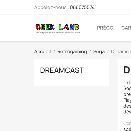
Appelez-nous :
0660755741
PRÉCO.
CAR
Accueil
Rétrogaming
Sega
Dreamca
D
DREAMCAST
La 
Seg
pre
Pla
des
dév
Con
spé