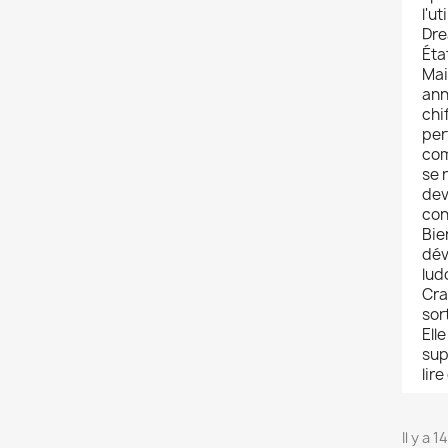
l'u
Dre
Éta
Mai
ann
chi
per
com
se 
dev
con
Bie
dév
lud
Cra
sor
Ell
sup
lire
Il y a 