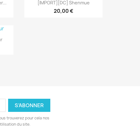
Aperçu rapide

r...
[IMPORT][DC] Shenmue
20,00 €
ur
ous trouverez pour cela nos
ilisation du site.