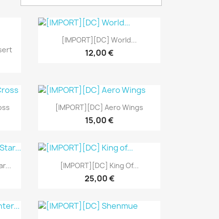
Aperçu rapide

[IMPORT][DC] World...
sert
12,00 €
Aperçu rapide

oss
[IMPORT][DC] Aero Wings
15,00 €
Aperçu rapide

r...
[IMPORT][DC] King Of...
25,00 €