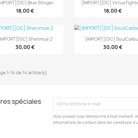
Aperçu rapide
Aperçu rapide


IMPORT][DC] Blue Stinger
[IMPORT][DC] Virtua Fighte
18,00 €
18,00 €
Aperçu rapide
Aperçu rapide


[IMPORT][DC] Shenmue 2
[IMPORT][DC] SoulCalib
30,00 €
30,00 €
ge 1-14 de 14 article(s)
res spéciales
Vous pouvez vous désinscrire à tout moment. V
informations de contact dans les conditions d'ut