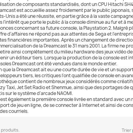
tilisation de composants standardisés, dont un CPU Hitachi SH
amcast est accueillie assez froidement par le public japonais,
ts-Unis a été une réussite, en partie grâce à la vaste campagn
s l'intérêt que porte le public à la console diminue au fur et à m
onces concernant sa future console, la Playstation 2. Malgré plu
ffre d'affaires ne répond pas aux attentes de Sega et l'entrepr
tes financières importantes. Après un changement de directio
mercialisation de la Dreamcast le 31 mars 2001. La firme ne pro
retire ainsi complètement du milieu hardware des jeux vidéo de
enir un éditeur tiers. Lorsque la production de la console est i
soles Dreamcast ont été vendues dans le monde entier.
n que la Dreamcast ait eu une courte durée de vie et un support 
eloppeurs tiers, les critiques l'ont qualifiée de console en ava
othèque contient de nombreux jeux considérés comme créatifs 
zy Taxi, Jet Set Radio et Shenmue, ainsi que des portages de 
tis sur le système d'arcade NAOMI.
e est également la première console livrée en standard avec un
port de jeu en ligne, de se connecter à Internet et ainsi de co
 des courriels.
14 produits.
Trier 