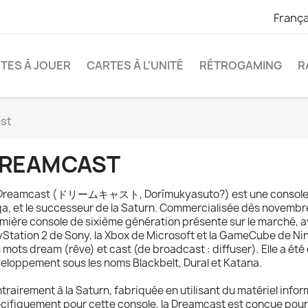
França
TES À JOUER
CARTES À L'UNITÉ
RÉTROGAMING
R
st
REAMCAST
Dreamcast (ドリームキャスト, Dorīmukyasuto?) est une console d
a, et le successeur de la Saturn. Commercialisée dès novembre 
mière console de sixième génération présente sur le marché, a
yStation 2 de Sony, la Xbox de Microsoft et la GameCube de N
 mots dream (rêve) et cast (de broadcast : diffuser). Elle a é
eloppement sous les noms Blackbelt, Dural et Katana.
trairement à la Saturn, fabriquée en utilisant du matériel inf
cifiquement pour cette console, la Dreamcast est conçue pour 