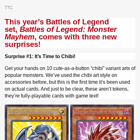
TTC
This year’s Battles of Legend
set,
Battles of Legend: Monster
Mayhem
, comes with three new
surprises!
Surprise #1: It’s Time to Chibi!
Get your hands on 10 cute-as-a-button “chibi” variant arts of
popular monsters. We’ve used the chibi art style on
accessories before, but this is the first time it’s been used
on actual cards. And just to be clear, these aren’t tokens,
they’re fully-playable cards with game text!