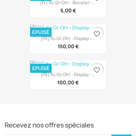
[Fr] Yu-Gi-Oh! - Booster -...
5,00 €
EPUISÉ
favorite_border
[FR] Yu-Gi-Oh! - Display -...
150,00 €
EPUISÉ
favorite_border
[FR] Yu-Gi-Oh! - Display -...
100,00 €
Recevez nos offres spéciales