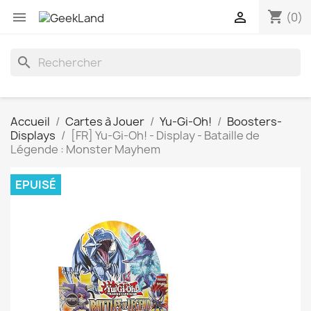
shopping_cart


(0)
search
Accueil
Cartes à Jouer
Yu-Gi-Oh!
Boosters-
Displays
[FR] Yu-Gi-Oh! - Display - Bataille de
Légende : Monster Mayhem
EPUISÉ