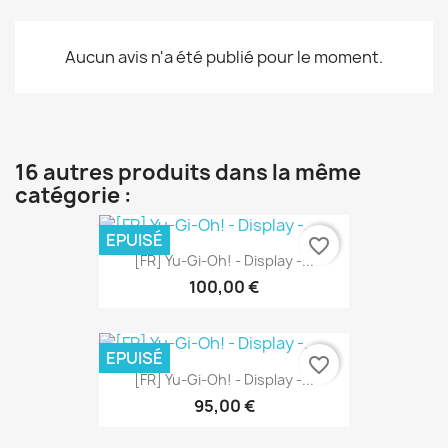
Aucun avis n'a été publié pour le moment.
16 autres produits dans la même
catégorie :
EPUISÉ
favorite_border
[FR] Yu-Gi-Oh! - Display -...
100,00 €
EPUISÉ
favorite_border
[FR] Yu-Gi-Oh! - Display -...
95,00 €