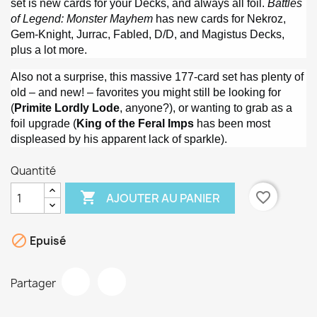
set is new cards for your Decks, and always all foil.
Battles
of Legend: Monster Mayhem
has new cards for Nekroz,
Gem-Knight, Jurrac, Fabled, D/D, and Magistus Decks,
plus a lot more.
Also not a surprise, this massive 177-card set has plenty of
old – and new! – favorites you might still be looking for
(
Primite Lordly Lode
, anyone?), or wanting to grab as a
foil upgrade (
King of the Feral Imps
has been most
displeased by his apparent lack of sparkle).
Quantité

favorite_border
AJOUTER AU PANIER

Epuisé
Partager