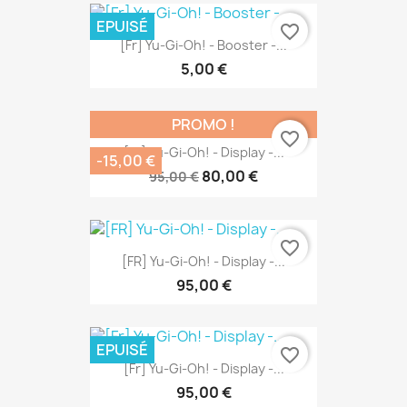
EPUISÉ
favorite_border
[Fr] Yu-Gi-Oh! - Booster -...
5,00 €
PROMO !
favorite_border
[Fr] Yu-Gi-Oh! - Display -...
-15,00 €
80,00 €
95,00 €
favorite_border
[FR] Yu-Gi-Oh! - Display -...
95,00 €
EPUISÉ
favorite_border
[Fr] Yu-Gi-Oh! - Display -...
95,00 €