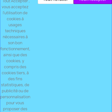
"Tout Accepter",
Vous pouvez vous désinscrire à tout moment. Vous trouverez pour cela
vous acceptez
nos informations de contact dans les conditions d'utilisation du site.
l'utilisation de
cookies à
YouTube
usages
techniques
nécessaires à
son bon
fonctionnement,
NOTRE SOCIÉTÉ

ainsi que des
cookies, y
VOTRE COMPTE

compris des
cookies tiers, à
des fins
Paiement Sécurisé
statistiques, de
CB/VISA/MASTERCARD PAYPAL jusqu'à 4x sans
frais
publicité ou de
personnalisation
Livraison Gratuite
pour vous
dès 74€ d'achat. Envoi sous 48h.
proposer des