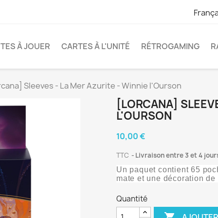
França
TES À JOUER
CARTES À L'UNITÉ
RÉTROGAMING
R
rcana] Sleeves - La Mer Azurite - Winnie l'Ourson
[LORCANA] SLEEVE
L'OURSON
10,00 €
TTC
Livraison entre 3 et 4 jou
Un paquet contient 65 poch
mate et une décoration de
Quantité

AJOUTER