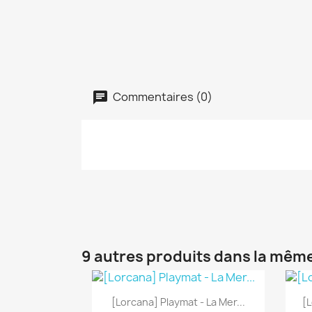
Commentaires (0)
9 autres produits dans la même
Aperçu rapide

[Lorcana] Playmat - La Mer...
[L