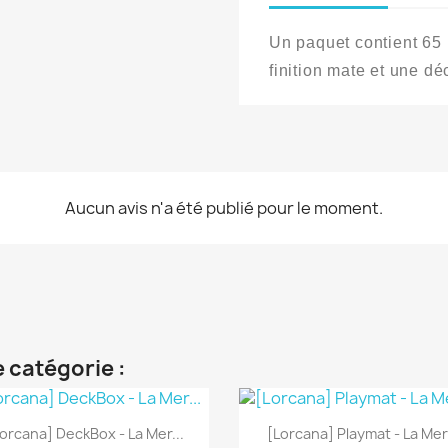
Un paquet contient 65 
finition mate et une d
Aucun avis n'a été publié pour le moment.
 catégorie :
Aperçu rapide
Aperçu rapide


orcana] DeckBox - La Mer...
[Lorcana] Playmat - La Mer.