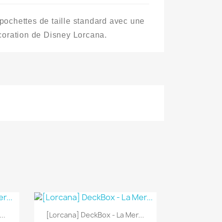
pochettes de taille standard avec une
écoration de Disney Lorcana.
Aperçu rapide

..
[Lorcana] DeckBox - La Mer...