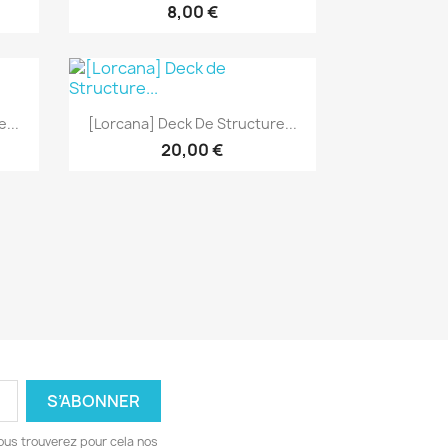
8,00 €
Aperçu rapide

...
[Lorcana] Deck De Structure...
20,00 €
ous trouverez pour cela nos