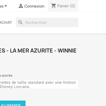
shopping_cart


Panier
(0)
is
Connexion
search
ACHAT
S - LA MER AZURITE - WINNIE
rs ouvrés
ettes de taille standard avec une finition
 Disney Lorcana.
 AU PANIER