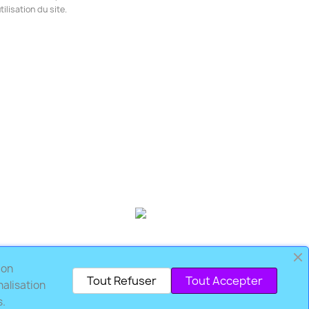
ilisation du site.
nées
Besoin d'information?
bon
06.60.75.57.41 (du lundi au samedi
Tout Refuser
Tout Accepter
nalisation
de 10h à 17h30)
s.