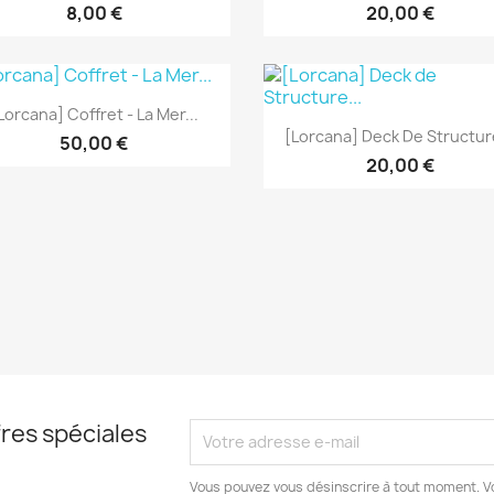
8,00 €
20,00 €
Aperçu rapide

Lorcana] Coffret - La Mer...
Aperçu rapide

[Lorcana] Deck De Structure
50,00 €
20,00 €
res spéciales
Vous pouvez vous désinscrire à tout moment. V