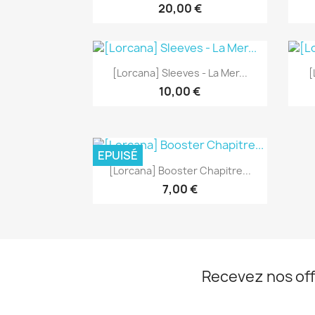
20,00 €
Aperçu rapide

[Lorcana] Sleeves - La Mer...
[
10,00 €
EPUISÉ
Aperçu rapide

[Lorcana] Booster Chapitre...
7,00 €
Recevez nos off